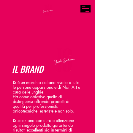
IL BRAND
JS è un marchio italiano rivolto a tutte
le persone appassionate di Nail Art e
cura delle unghie.
Ha come obiettivo quello di
distinguersi offrendo prodotti di
qualità per professionisti,
onicotecniche, estetiste e non solo.
JS seleziona con cura e attenzione
ogni singolo prodotto garantendo
risultati eccellenti sia in termini di