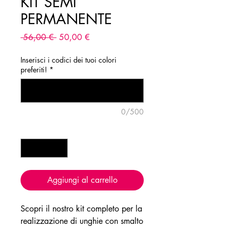
KIT SEMI
PERMANENTE
Prezzo
Prezzo
 56,00 € 
50,00 €
regolare
scontato
Inserisci i codici dei tuoi colori
preferiti!
*
0/500
Quantità
*
Aggiungi al carrello
Scopri il nostro kit completo per la
realizzazione di unghie con smalto