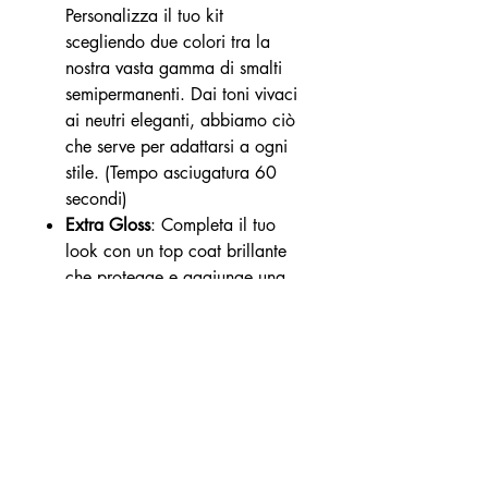
Personalizza il tuo kit
scegliendo due colori tra la
nostra vasta gamma di smalti
semipermanenti. Dai toni vivaci
ai neutri eleganti, abbiamo ciò
che serve per adattarsi a ogni
stile. (Tempo asciugatura 60
secondi)
Extra Gloss
: Completa il tuo
look con un top coat brillante
che protegge e aggiunge una
lucentezza straordinaria alle tue
unghie. (Tempo asciugatura 60
secondi)
Con questo kit, avrai tutti gli
strumenti necessari per una
manicure semipermanente
professionale, direttamente a casa