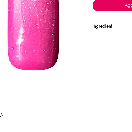
Agg
Ingredienti
ACRYLATES COPOLY
ACRYLATES COPOLY
COPOLYMER, DIMET
MICROCRYSTALLINE
PUÒ CONTENERE: +/-
CI 77891
GIA