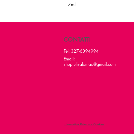
7ml
CONTATTI
Tel: 327-6394994
Email:
shopjulisalomao@gmail.com
Informativa Privacy e Cookies