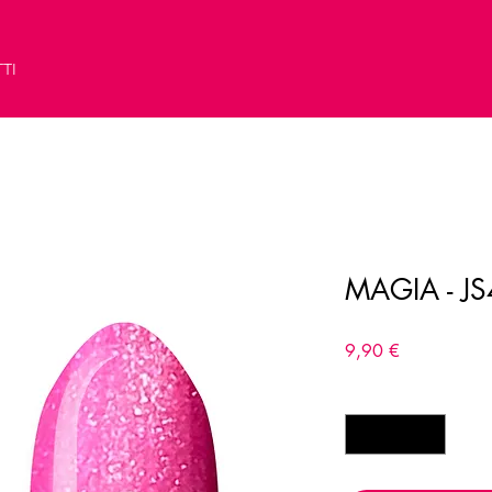
TI
MAGIA - J
Prezzo
9,90 €
Quantità
*